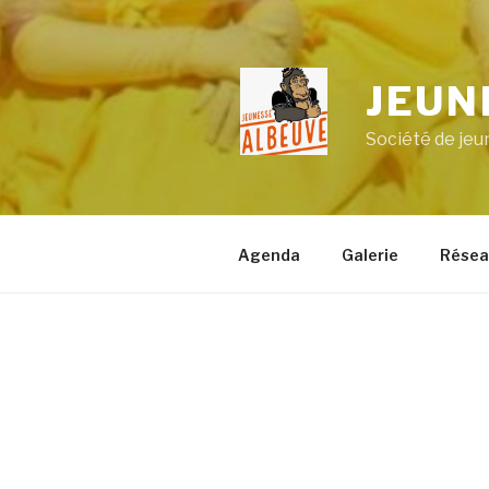
JEUN
Société de je
Agenda
Galerie
Résea
ACCUEIL