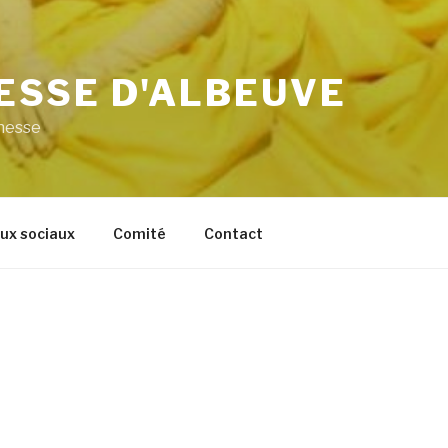
ESSE D'ALBEUVE
unesse
ux sociaux
Comité
Contact
Fondée en 1910, la société de jeunesse
Fédération des jeunesses gruériennes 